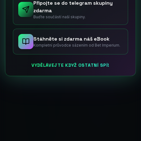
Připojte se do telegram skupiny
zdarma
Buďte součástí naší skupiny.
Stáhněte si zdarma náš eBook
Kompletní průvodce sázením od Bet Imperium.
VYDĚLÁVEJTE KDYŽ OSTATNÍ SPÍ!